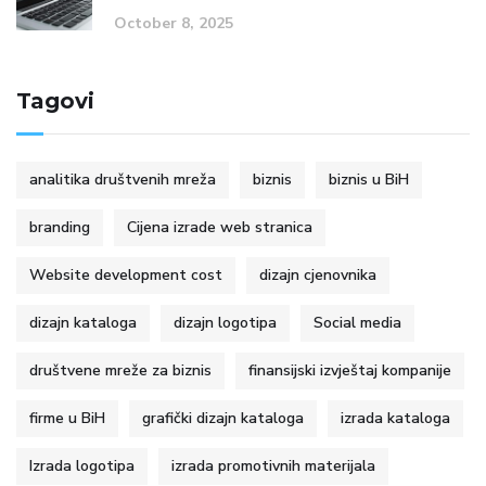
October 8, 2025
Tagovi
analitika društvenih mreža
biznis
biznis u BiH
branding
Cijena izrade web stranica
Website development cost
dizajn cjenovnika
dizajn kataloga
dizajn logotipa
Social media
društvene mreže za biznis
finansijski izvještaj kompanije
firme u BiH
grafički dizajn kataloga
izrada kataloga
Izrada logotipa
izrada promotivnih materijala