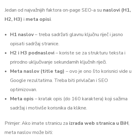
Jedan od najvažnijih faktora on-page SEO-a su
naslovi (H1,
H2, H3)
i
meta opisi
.
H1 naslov
– treba sadržati glavnu ključnu riječ i jasno
opisati sadržaj stranice.
H2 i H3 podnaslovi
– koriste se za strukturu teksta i
prirodno uključivanje sekundarnih ključnih riječi.
Meta naslov (title tag)
– ovo je ono što korisnici vide u
Google rezultatima. Treba biti privlačan i SEO
optimizovan.
Meta opis
– kratak opis (do 160 karaktera) koji sažima
sadržaj i motiviše korisnika da klikne.
Primjer: Ako imate stranicu za
izrada web stranica u BiH
,
meta naslov može biti: