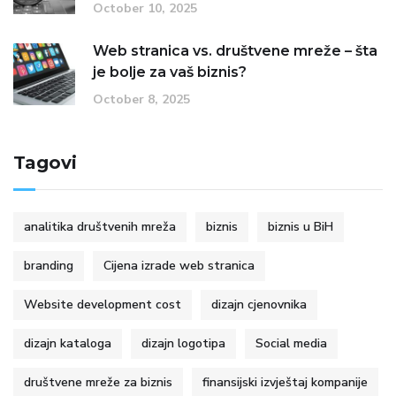
October 10, 2025
Web stranica vs. društvene mreže – šta
je bolje za vaš biznis?
October 8, 2025
Tagovi
analitika društvenih mreža
biznis
biznis u BiH
branding
Cijena izrade web stranica
Website development cost
dizajn cjenovnika
dizajn kataloga
dizajn logotipa
Social media
društvene mreže za biznis
finansijski izvještaj kompanije