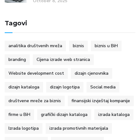
October 8, 2025
Tagovi
analitika društvenih mreža
biznis
biznis u BiH
branding
Cijena izrade web stranica
Website development cost
dizajn cjenovnika
dizajn kataloga
dizajn logotipa
Social media
društvene mreže za biznis
finansijski izvještaj kompanije
firme u BiH
grafički dizajn kataloga
izrada kataloga
Izrada logotipa
izrada promotivnih materijala