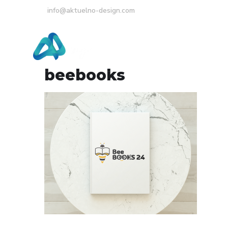
info@aktuelno-design.com
Home
About Us
beebooks