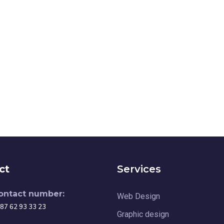
ct
Services
ontact number:
Web Design
87 62 93 33 23
Graphic design