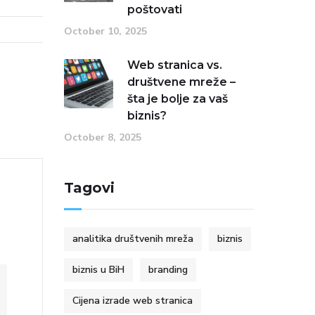
poštovati
October 10, 2025
Web stranica vs.
društvene mreže –
šta je bolje za vaš
biznis?
October 8, 2025
Tagovi
analitika društvenih mreža
biznis
biznis u BiH
branding
Cijena izrade web stranica