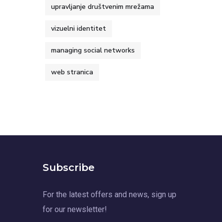
upravljanje društvenim mrežama
vizuelni identitet
managing social networks
web stranica
Subscribe
For the latest offers and news, sign up
for our newsletter!