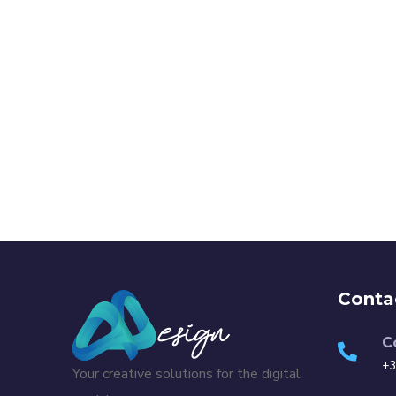
Conta
C
+3
Your creative solutions for the digital