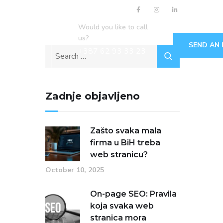
Would you like to call
us?
SEND AN 
+387 62 93 33 23
Zadnje objavljeno
Zašto svaka mala
firma u BiH treba
web stranicu?
October 10, 2025
On-page SEO: Pravila
koja svaka web
stranica mora