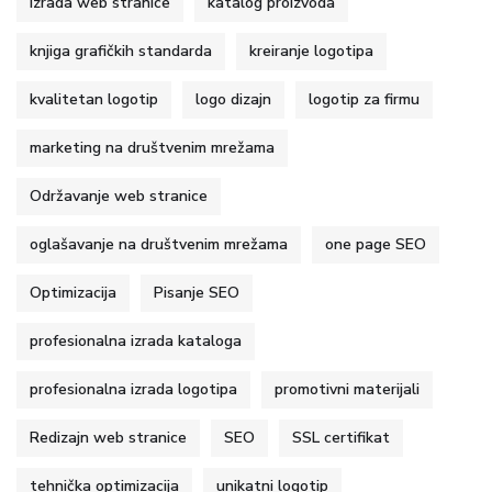
Izrada web stranice
katalog proizvoda
knjiga grafičkih standarda
kreiranje logotipa
kvalitetan logotip
logo dizajn
logotip za firmu
marketing na društvenim mrežama
Održavanje web stranice
oglašavanje na društvenim mrežama
one page SEO
Optimizacija
Pisanje SEO
profesionalna izrada kataloga
profesionalna izrada logotipa
promotivni materijali
Redizajn web stranice
SEO
SSL certifikat
tehnička optimizacija
unikatni logotip