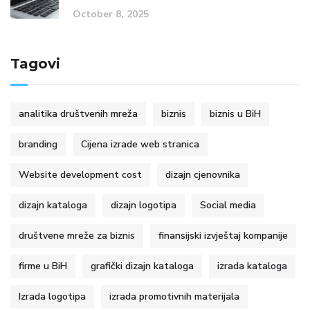
October 8, 2025
Tagovi
analitika društvenih mreža
biznis
biznis u BiH
branding
Cijena izrade web stranica
Website development cost
dizajn cjenovnika
dizajn kataloga
dizajn logotipa
Social media
društvene mreže za biznis
finansijski izvještaj kompanije
firme u BiH
grafički dizajn kataloga
izrada kataloga
Izrada logotipa
izrada promotivnih materijala