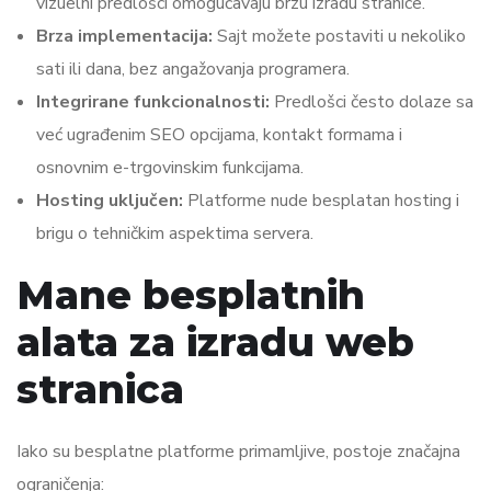
vizuelni predlošci omogućavaju brzu izradu stranice.
Brza implementacija:
Sajt možete postaviti u nekoliko
sati ili dana, bez angažovanja programera.
Integrirane funkcionalnosti:
Predlošci često dolaze sa
već ugrađenim SEO opcijama, kontakt formama i
osnovnim e-trgovinskim funkcijama.
Hosting uključen:
Platforme nude besplatan hosting i
brigu o tehničkim aspektima servera.
Mane besplatnih
alata za izradu web
stranica
Iako su besplatne platforme primamljive, postoje značajna
ograničenja: