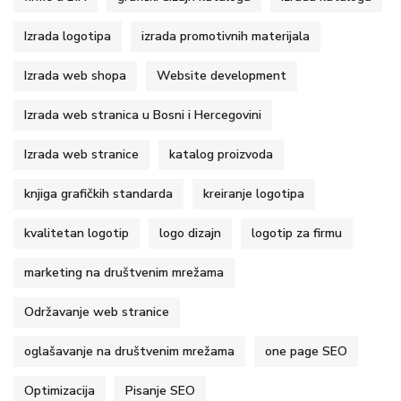
Izrada logotipa
izrada promotivnih materijala
Izrada web shopa
Website development
Izrada web stranica u Bosni i Hercegovini
Izrada web stranice
katalog proizvoda
knjiga grafičkih standarda
kreiranje logotipa
kvalitetan logotip
logo dizajn
logotip za firmu
marketing na društvenim mrežama
Održavanje web stranice
oglašavanje na društvenim mrežama
one page SEO
Optimizacija
Pisanje SEO