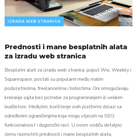
IZRADA WEB STRANICA
Prednosti i mane besplatnih alata
za izradu web stranica
Besplatni alati za izradu web stranica, poput Wix, Weebly i
Squarespace, postali su popularni među malim
poduzetnicima, freelancerima i hobistima. Oni omogućavaju
kreiranje sajta bez potrebe za programiranjem ili velikim
budžetom. Međutim, korištenje ovih platformi dolazi sa
određenim ograničenjima koja mogu utjecati na SEO,
funkcionalnost i dugoročni rast. U ovom vodiču detaljno
ćemo razmotriti prednosti i mane besplatnih alata,