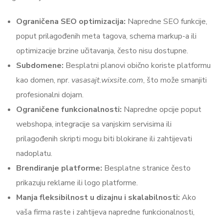
Ograničena SEO optimizacija:
Napredne SEO funkcije,
poput prilagođenih meta tagova, schema markup-a ili
optimizacije brzine učitavanja, često nisu dostupne.
Subdomene:
Besplatni planovi obično koriste platformu
kao domen, npr.
vasasajt.wixsite.com
, što može smanjiti
profesionalni dojam.
Ograničene funkcionalnosti:
Napredne opcije poput
webshopa, integracije sa vanjskim servisima ili
prilagođenih skripti mogu biti blokirane ili zahtijevati
nadoplatu.
Brendiranje platforme:
Besplatne stranice često
prikazuju reklame ili logo platforme.
Manja fleksibilnost u dizajnu i skalabilnosti:
Ako
vaša firma raste i zahtijeva napredne funkcionalnosti,