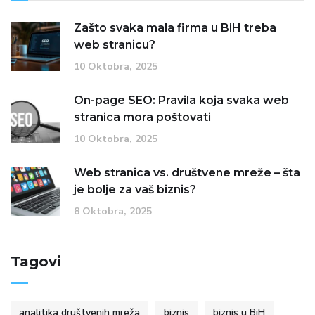
Zašto svaka mala firma u BiH treba
web stranicu?
10 Oktobra, 2025
On-page SEO: Pravila koja svaka web
stranica mora poštovati
10 Oktobra, 2025
Web stranica vs. društvene mreže – šta
je bolje za vaš biznis?
8 Oktobra, 2025
Tagovi
analitika društvenih mreža
biznis
biznis u BiH