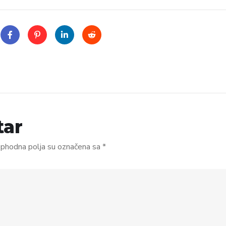
tar
phodna polja su označena sa
*