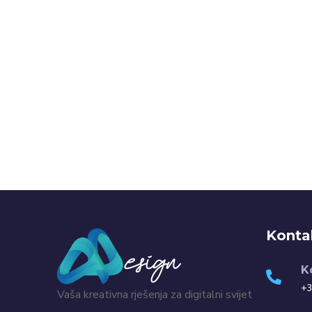
Konta
K
+3
Vaša kreativna rješenja za digitalni svijet