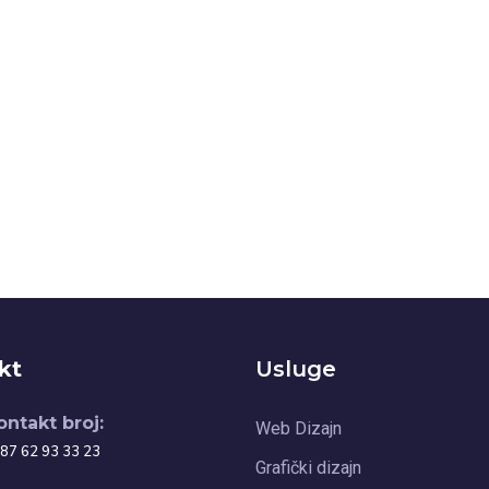
kt
Usluge
ontakt broj:
Web Dizajn
87 62 93 33 23
Grafički dizajn