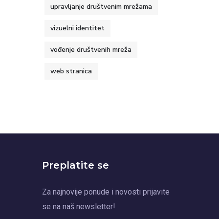
upravljanje društvenim mrežama
vizuelni identitet
vođenje društvenih mreža
web stranica
Preplatite se
Za najnovije ponude i novosti prijavite
se na naš newsletter!