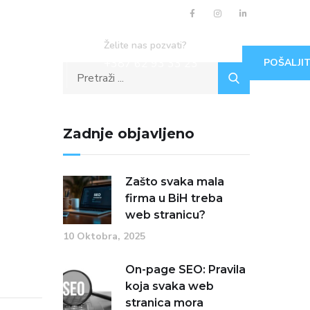
Želite nas pozvati?
+387 62 93 33 23
POŠALJIT
Zadnje objavljeno
Zašto svaka mala
firma u BiH treba
web stranicu?
10 Oktobra, 2025
On-page SEO: Pravila
koja svaka web
stranica mora