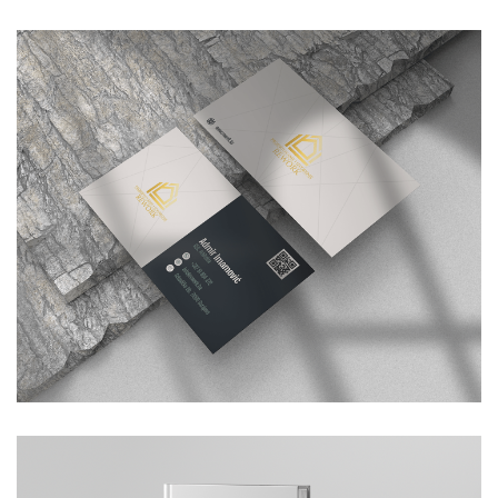
GRAFIČKI DIZAJN
/
KATALOG
Rework vizit kartice
GRAFIČKI DIZAJN
/
VIZIT KARTICE