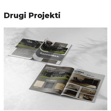
Drugi Projekti
ZerroMax ZenMax 66m²
katalog