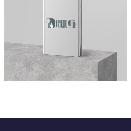
ProslijediKnjigu logotip
GRAFIČKI DIZAJN
/
LOGOTIP