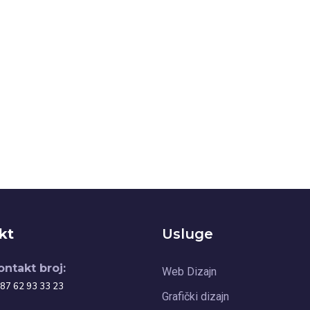
kt
Usluge
ontakt broj:
Web Dizajn
87 62 93 33 23
Grafički dizajn