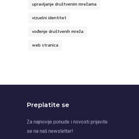
upravljanje društvenim mrežama
vizuelni identitet
vođenje društvenih mreža
web stranica
Preplatite se
Za najnovije ponude i novosti prijavite
se na naš newsletter!