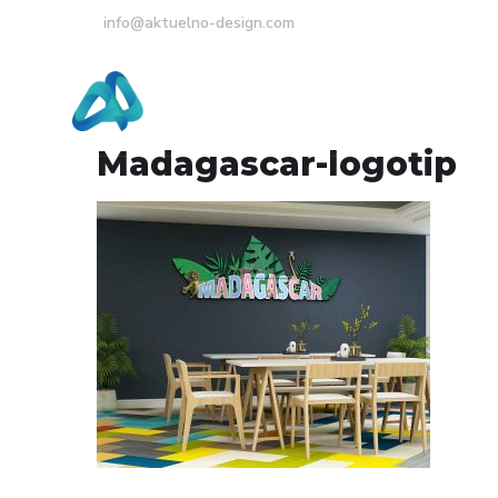
info@aktuelno-design.com
Početna
O Nama
Madagascar-logotip