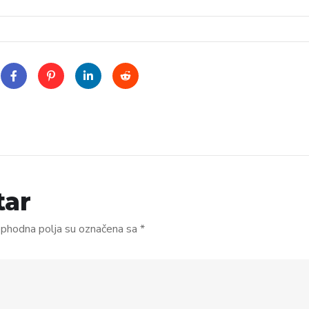
tar
phodna polja su označena sa
*