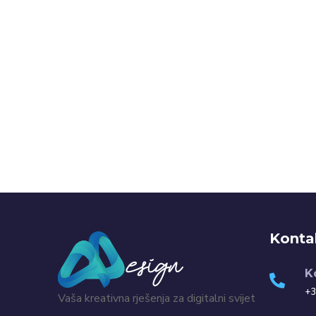
Konta
K
+3
Vaša kreativna rješenja za digitalni svijet