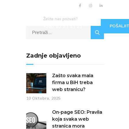
Želite nas pozvati?
+387 62 93 33 23
POŠALJIT
Zadnje objavljeno
Zašto svaka mala
firma u BiH treba
web stranicu?
10 Oktobra, 2025
On-page SEO: Pravila
koja svaka web
stranica mora