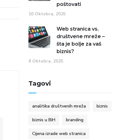
poštovati
10 Oktobra, 2025
Web stranica vs.
društvene mreže –
šta je bolje za vaš
biznis?
8 Oktobra, 2025
Tagovi
analitika društvenih mreža
biznis
biznis u BiH
branding
Cijena izrade web stranica