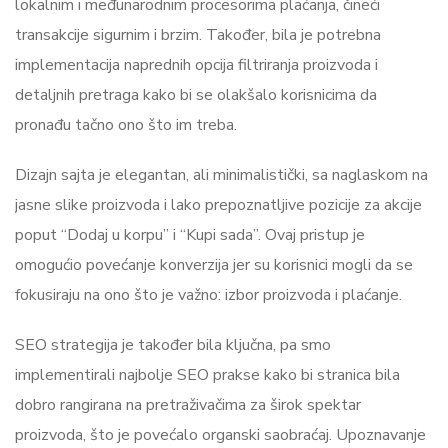
lokalnim i međunarodnim procesorima plaćanja, čineći
transakcije sigurnim i brzim. Također, bila je potrebna
implementacija naprednih opcija filtriranja proizvoda i
detaljnih pretraga kako bi se olakšalo korisnicima da
pronađu tačno ono što im treba.
Dizajn sajta je elegantan, ali minimalistički, sa naglaskom na
jasne slike proizvoda i lako prepoznatljive pozicije za akcije
poput “Dodaj u korpu” i “Kupi sada”. Ovaj pristup je
omogućio povećanje konverzija jer su korisnici mogli da se
fokusiraju na ono što je važno: izbor proizvoda i plaćanje.
SEO strategija je također bila ključna, pa smo
implementirali najbolje SEO prakse kako bi stranica bila
dobro rangirana na pretraživačima za širok spektar
proizvoda, što je povećalo organski saobraćaj. Upoznavanje