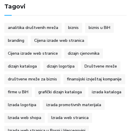
Tagovi
analitika društvenih mreža
biznis
biznis u BiH
branding
Cijena izrade web stranica
Cijena izrade web stranice
dizajn cjenovnika
dizajn kataloga
dizajn logotipa
Društvene mreže
društvene mreže za biznis
finansijski izvještaj kompanije
firme u BiH
grafički dizajn kataloga
izrada kataloga
Izrada logotipa
izrada promotivnih materijala
Izrada web shopa
Izrada web stranica
Izrada web stranica u Bosni i Hercegovini