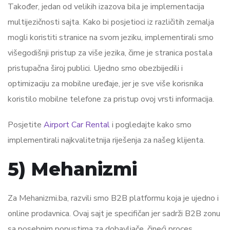
Također, jedan od velikih izazova bila je implementacija
multijezičnosti sajta. Kako bi posjetioci iz različitih zemalja
mogli koristiti stranice na svom jeziku, implementirali smo
višegodišnji pristup za više jezika, čime je stranica postala
pristupačna široj publici. Ujedno smo obezbijedili i
optimizaciju za mobilne uređaje, jer je sve više korisnika
koristilo mobilne telefone za pristup ovoj vrsti informacija.
Posjetite
Airport Car Rental
i pogledajte kako smo
implementirali najkvalitetnija riješenja za našeg klijenta.
5) Mehanizmi
Za Mehanizmi.ba, razvili smo B2B platformu koja je ujedno i
online prodavnica. Ovaj sajt je specifičan jer sadrži B2B zonu
sa posebnim popustima za dobavljače, čineći proces