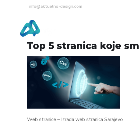
info@aktuelno-design.com
Početna
O Nama
Top 5 stranica koje sm
Web stranice – Izrada web stranica Sarajevo