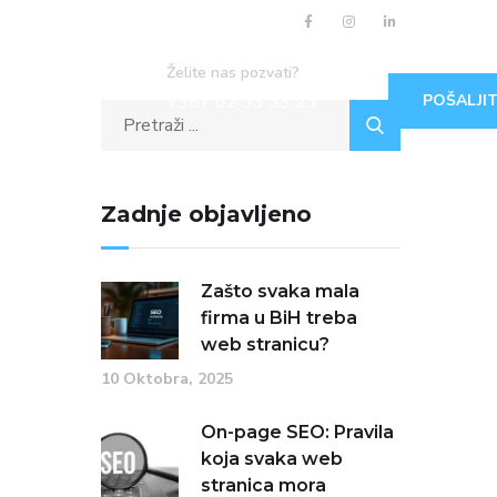
Želite nas pozvati?
+387 62 93 33 23
POŠALJIT
Zadnje objavljeno
Zašto svaka mala
firma u BiH treba
web stranicu?
10 Oktobra, 2025
On-page SEO: Pravila
koja svaka web
stranica mora