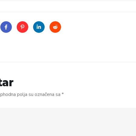
tar
phodna polja su označena sa
*