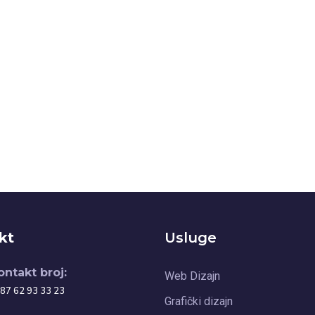
kt
Usluge
ontakt broj:
Web Dizajn
87 62 93 33 23
Grafički dizajn