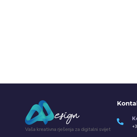
Konta
K
+3
Vaša kreativna rješenja za digitalni svijet