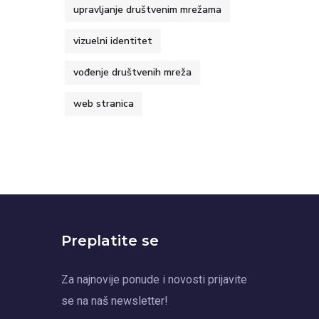
upravljanje društvenim mrežama
vizuelni identitet
vođenje društvenih mreža
web stranica
Preplatite se
Za najnovije ponude i novosti prijavite
se na naš newsletter!