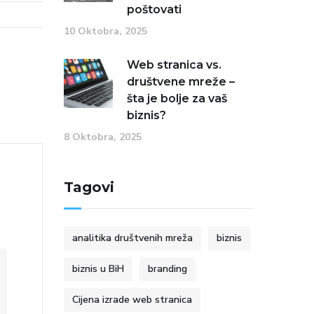
poštovati
10 Oktobra, 2025
Web stranica vs.
društvene mreže –
šta je bolje za vaš
biznis?
8 Oktobra, 2025
Tagovi
analitika društvenih mreža
biznis
biznis u BiH
branding
Cijena izrade web stranica