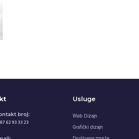
kt
Usluge
ontakt broj:
Web Dizajn
87 62 93 33 23
Grafički dizajn
Društvene mreže
mail: