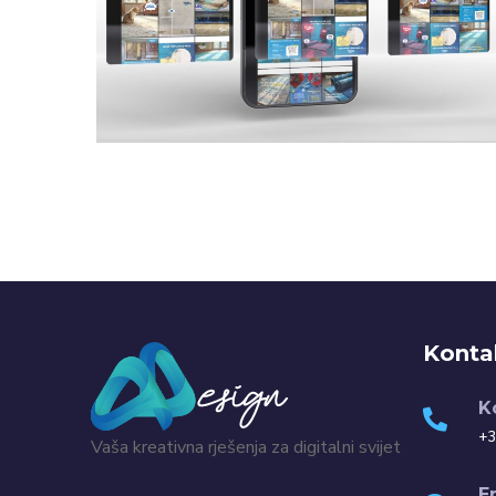
Vođenje društvenih
mreža – Total Clean
VOĐENJE DRUŠTVENIH MREŽA
Konta
K
+3
Vaša kreativna rješenja za digitalni svijet
E