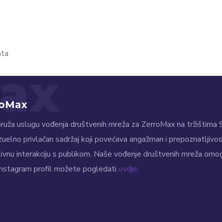
ata
ax
roMax
ruža uslugu vođenja društvenih mreža za ZerroMax na tržištima Sl
izuelno privlačan sadržaj koji povećava angažman i prepoznatljiv
ktivnu interakciju s publikom. Naše vođenje društvenih mreža omog
 Instagram profil možete pogledati
ovdje
.