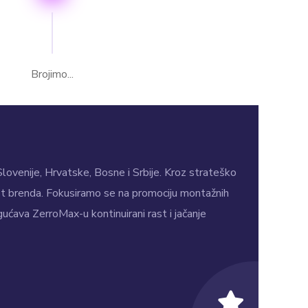
Brojimo...
ovenije, Hrvatske, Bosne i Srbije. Kroz strateško
ost brenda. Fokusiramo se na promociju montažnih
ućava ZerroMax-u kontinuirani rast i jačanje