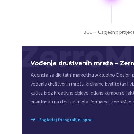
300 + Uspješnih projek
ZerroM
Vođenje društvenih mreža – Zer
Agencija za digitalni marketing Aktuelno Design p
vođenje društvenih mreža, kreiramo kvalitetan i v
kućica kroz kreativne objave, ciljane kampanje i a
prisutnosti na digitalnim platformama. ZerroMax
Pogledaj fotografije ispod