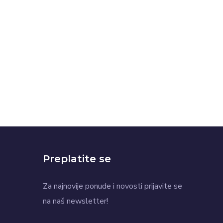
Preplatite se
Za najnovije ponude i novosti prijavite se
na naš newsletter!