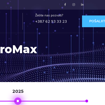
Želite nas pozvati?
+387 62 93 33 23
POŠALJIT
rroMax
2025