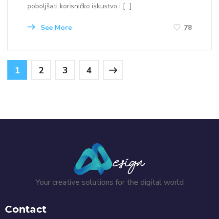
poboljšati korisničko iskustvo i […]
See More
78
1
2
3
4
Your creative solutions for the digital world
Contact