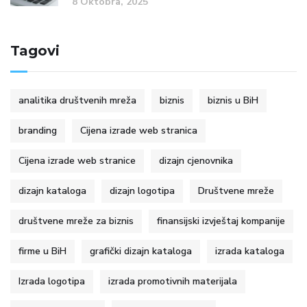
8 Oktobra, 2025
Tagovi
analitika društvenih mreža
biznis
biznis u BiH
branding
Cijena izrade web stranica
Cijena izrade web stranice
dizajn cjenovnika
dizajn kataloga
dizajn logotipa
Društvene mreže
društvene mreže za biznis
finansijski izvještaj kompanije
firme u BiH
grafički dizajn kataloga
izrada kataloga
Izrada logotipa
izrada promotivnih materijala