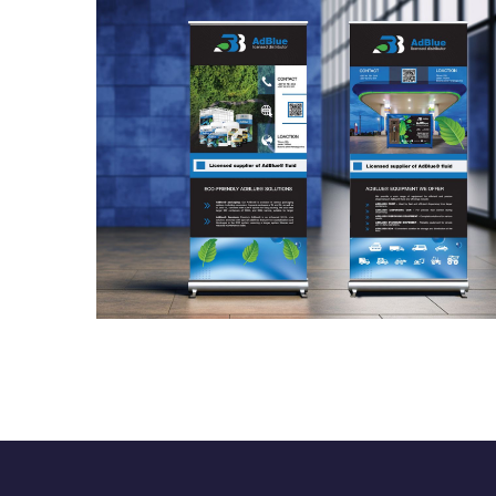
AdBlue rollup
GRAFIČKI DIZAJN
/
ROLLUP