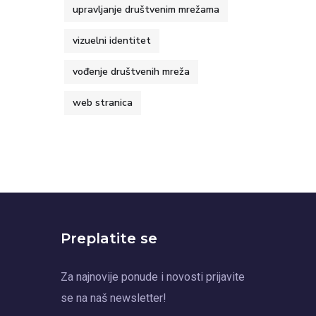
upravljanje društvenim mrežama
vizuelni identitet
vođenje društvenih mreža
web stranica
Preplatite se
Za najnovije ponude i novosti prijavite
se na naš newsletter!