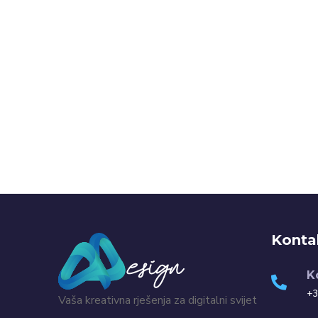
Konta
K
+3
Vaša kreativna rješenja za digitalni svijet