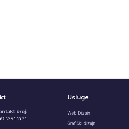
kt
Usluge
ontakt broj:
Web Dizajn
87 62 93 33 23
Grafički dizajn