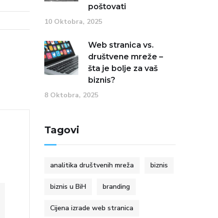
poštovati
10 Oktobra, 2025
Web stranica vs.
društvene mreže –
šta je bolje za vaš
biznis?
8 Oktobra, 2025
Tagovi
analitika društvenih mreža
biznis
biznis u BiH
branding
Cijena izrade web stranica