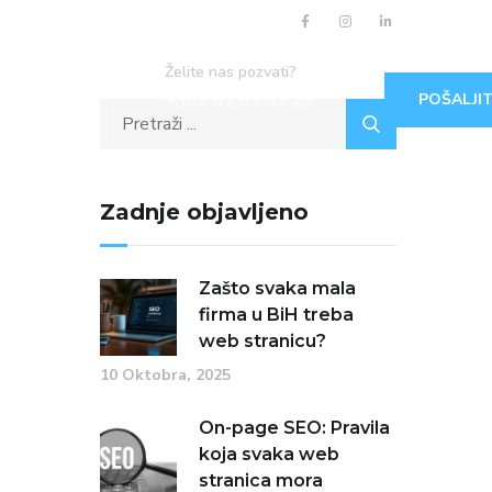
Želite nas pozvati?
+387 62 93 33 23
POŠALJIT
Zadnje objavljeno
Zašto svaka mala
firma u BiH treba
web stranicu?
10 Oktobra, 2025
On-page SEO: Pravila
koja svaka web
stranica mora