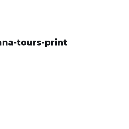
Usluge
Projekti
Novosti
Kontakt
ana-tours-print