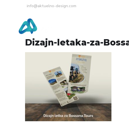
info@aktuelno-design.com
Početna
O Nama
Dizajn-letaka-za-Boss