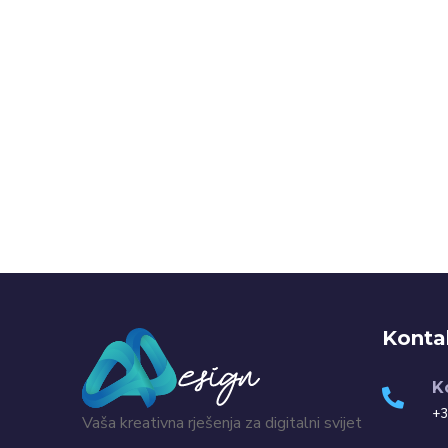
Konta
K
+3
Vaša kreativna rješenja za digitalni svijet