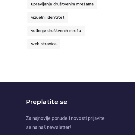
upravljanje društvenim mrežama
vizuelni identitet
vođenje društvenih mreža
web stranica
Preplatite se
Za najnovije ponude i novosti prijavite
se na naš newsletter!