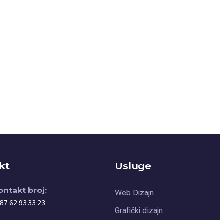
kt
Usluge
ontakt broj:
Web Dizajn
87 62 93 33 23
Grafički dizajn