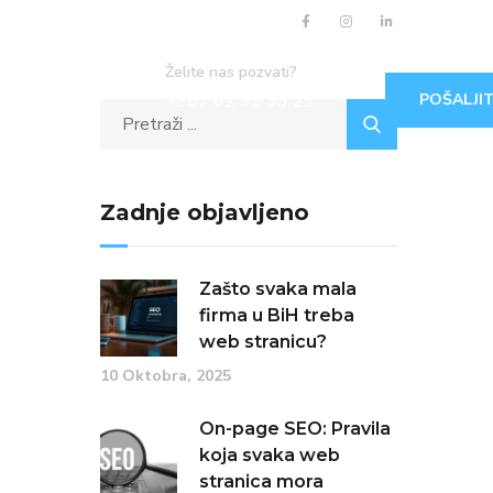
Želite nas pozvati?
+387 62 93 33 23
POŠALJIT
Zadnje objavljeno
Zašto svaka mala
firma u BiH treba
web stranicu?
10 Oktobra, 2025
On-page SEO: Pravila
koja svaka web
stranica mora