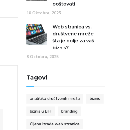
poštovati
10 Oktobra, 2025
Web stranica vs.
društvene mreže –
šta je bolje za vaš
biznis?
8 Oktobra, 2025
Tagovi
analitika društvenih mreža
biznis
biznis u BiH
branding
Cijena izrade web stranica