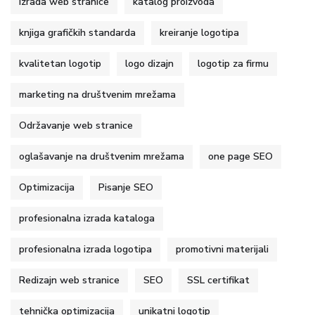
Izrada web stranice
katalog proizvoda
knjiga grafičkih standarda
kreiranje logotipa
kvalitetan logotip
logo dizajn
logotip za firmu
marketing na društvenim mrežama
Održavanje web stranice
oglašavanje na društvenim mrežama
one page SEO
Optimizacija
Pisanje SEO
profesionalna izrada kataloga
profesionalna izrada logotipa
promotivni materijali
Redizajn web stranice
SEO
SSL certifikat
tehnička optimizacija
unikatni logotip