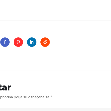
tar
phodna polja su označena sa
*