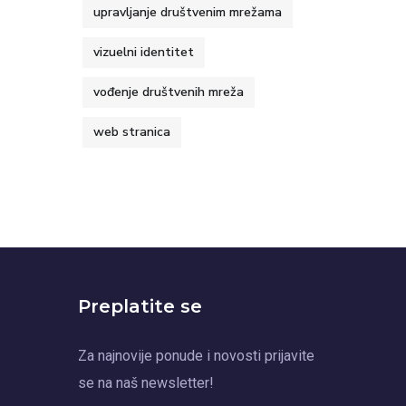
upravljanje društvenim mrežama
vizuelni identitet
vođenje društvenih mreža
web stranica
Preplatite se
Za najnovije ponude i novosti prijavite
se na naš newsletter!