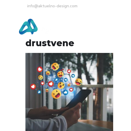
info@aktuelno-design.com
Početna
O Nama
drustvene