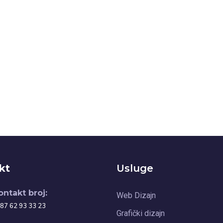
kt
Usluge
ontakt broj:
Web Dizajn
87 62 93 33 23
Grafički dizajn