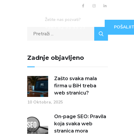
Želite nas pozvati?
+387 62 93 33 23
POŠALJIT
Zadnje objavljeno
Zašto svaka mala
firma u BiH treba
web stranicu?
10 Oktobra, 2025
On-page SEO: Pravila
koja svaka web
stranica mora