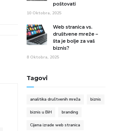
poštovati
10 Oktobra, 2025
Web stranica vs.
društvene mreže –
šta je bolje za vaš
biznis?
8 Oktobra, 2025
Tagovi
analitika društvenih mreža
biznis
biznis u BiH
branding
Cijena izrade web stranica