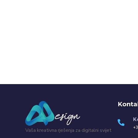
Konta
K
+3
Vaša kreativna rješenja za digitalni svijet