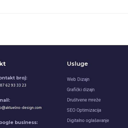
kt
Usluge
ontakt broj:
Web Dizajn
87 62 93 33 23
Grafički dizajn
Društvene mreže
mail:
fo@aktuelno-design.com
SEO Optimizacija
Digitalno oglašavanje
oogle business: