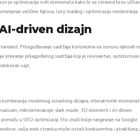
zov je optimizacija ovih elemenata kako bi se stranica brzo učitava
anjenje veličine fajlova, lazy loading i optimizaciju renderiranja.
 AI-driven dizajn
 standard. Prilagođavanje sadržaja korisnicima na osnovu njihovih i
e kreiranje prilagođenog sadržaja koji je relevantan, optimizovan
ndeksirali sajt.
 kombinacija modernog vizuelnog dizajna, interaktivnih elemenata
imalizam, mikrointerakcije, dark mode, 3D elementi i AI-driven
 pomažu u SEO optimizaciji, što znači bolje rangiranje na Google
rendove, vaša web stranica može ostati konkurentna i atraktivna 