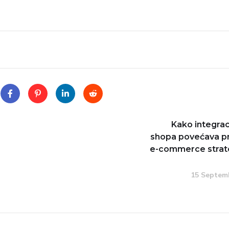
Kako integra
shopa povećava pr
e-commerce strate
15 Septem