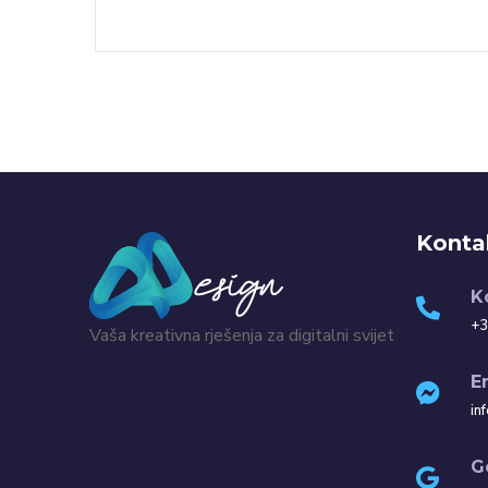
Konta
K
+3
Vaša kreativna rješenja za digitalni svijet
E
in
G