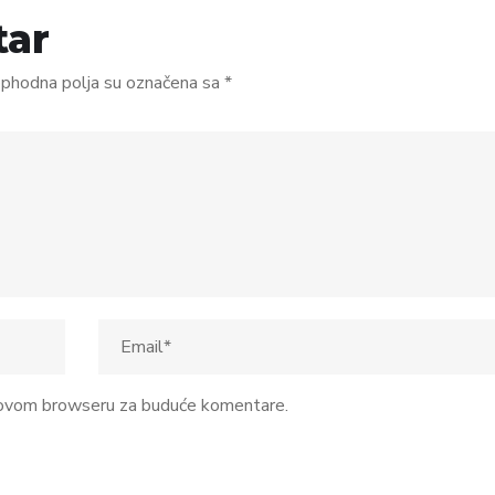
tar
phodna polja su označena sa
*
u ovom browseru za buduće komentare.