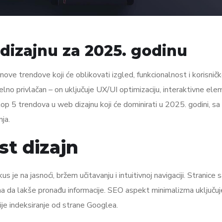
dizajnu za 2025. godinu
ove trendove koji će oblikovati izgled, funkcionalnost i korisnič
elno privlačan – on uključuje UX/UI optimizaciju, interaktivne ele
p 5 trendova u web dizajnu koji će dominirati u 2025. godini, s
nja.
ist dizajn
s je na jasnoći, bržem učitavanju i intuitivnoj navigaciji. Stranice 
a da lakše pronađu informacije. SEO aspekt minimalizma uključuj
nije indeksiranje od strane Googlea.