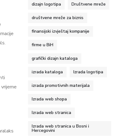
dizajn logotipa
Društvene mreže
društvene mreže za biznis
e
finansijski izvještaj kompanije
imacije
ls.
firme u BiH
grafički dizajn kataloga
izrada kataloga
Izrada logotipa
nti
izrada promotivnih materijala
 vrijeme
Izrada web shopa
Izrada web stranica
Izrada web stranica u Bosni i
aralaks
Hercegovini