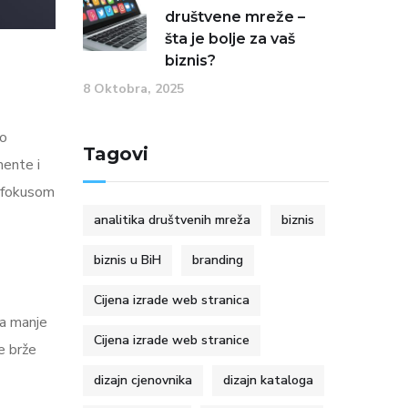
društvene mreže –
šta je bolje za vaš
biznis?
8 Oktobra, 2025
ko
Tagovi
mente i
a fokusom
analitika društvenih mreža
biznis
biznis u BiH
branding
Cijena izrade web stranica
sa manje
Cijena izrade web stranice
e brže
dizajn cjenovnika
dizajn kataloga