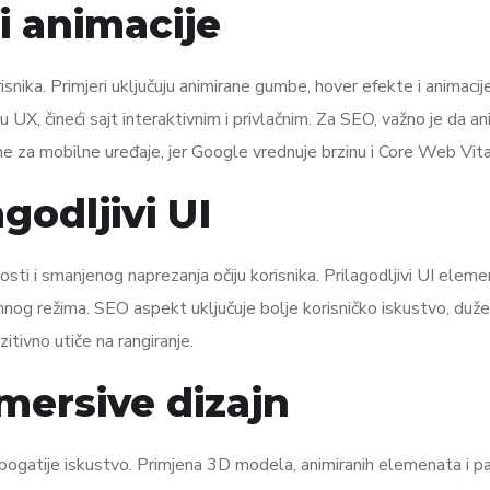
 i animacije
snika. Primjeri uključuju animirane gumbe, hover efekte i animacij
u UX, čineći sajt interaktivnim i privlačnim. Za SEO, važno je da an
ne za mobilne uređaje, jer Google vrednuje brzinu i Core Web Vita
godljivi UI
sti i smanjenog naprezanja očiju korisnika. Prilagodljivi UI eleme
mnog režima. SEO aspekt uključuje bolje korisničko iskustvo, duže
itivno utiče na rangiranje.
mersive dizajn
bogatije iskustvo. Primjena 3D modela, animiranih elemenata i p