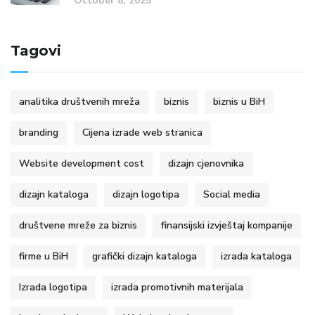
October 8, 2025
Tagovi
analitika društvenih mreža
biznis
biznis u BiH
branding
Cijena izrade web stranica
Website development cost
dizajn cjenovnika
dizajn kataloga
dizajn logotipa
Social media
društvene mreže za biznis
finansijski izvještaj kompanije
firme u BiH
grafički dizajn kataloga
izrada kataloga
Izrada logotipa
izrada promotivnih materijala