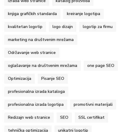
Izrada web stranice
katalog proizvoda
knjiga grafičkih standarda
kreiranje logotipa
kvalitetan logotip
logo dizajn
logotip za firmu
marketing na društvenim mrežama
Održavanje web stranice
oglašavanje na društvenim mrežama
one page SEO
Optimizacija
Pisanje SEO
profesionalna izrada kataloga
profesionalna izrada logotipa
promotivni materijali
Redizajn web stranice
SEO
SSL certifikat
tehnička optimizacija
unikatni logotip